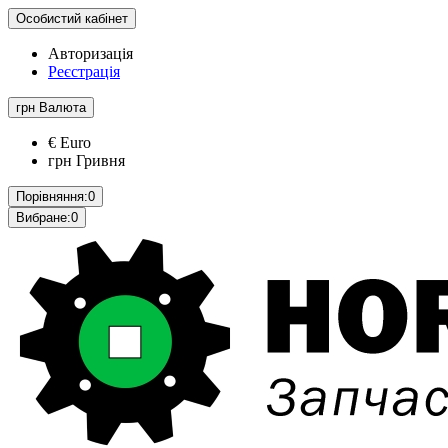
Особистий кабінет
Авторизація
Реєстрація
грн
Валюта
€ Euro
грн Гривня
Порівняння:
0
Вибране:
0