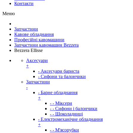
Контакти
Меню
Запчастини
Кавове обладнання
Професійні кавомашини
Запчастини кавомашин Bezzera
Bezzera Ellisse
Аксесуари
+
- Аксесуари бариста
- Сифони та балончики
Запчастини
-
- Барне обладнання
+
- - Міксери
- - Сифони і балончики
- - Шоколадниці
- Електромеханічне обладнання
+
- - М'ясорубки