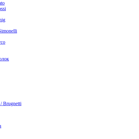
ato
ssi
nig
imonelli
rco
олок
/ Brugnetti
a