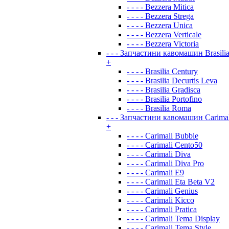
- - - - Bezzera Mitica
- - - - Bezzera Strega
- - - - Bezzera Unica
- - - - Bezzera Verticale
- - - - Bezzera Victoria
- - - Запчастини кавомашин Brasili
+
- - - - Brasilia Century
- - - - Brasilia Decurtis Leva
- - - - Brasilia Gradisca
- - - - Brasilia Portofino
- - - - Brasilia Roma
- - - Запчастини кавомашин Carimal
+
- - - - Carimali Bubble
- - - - Carimali Cento50
- - - - Carimali Diva
- - - - Carimali Diva Pro
- - - - Carimali E9
- - - - Carimali Eta Beta V2
- - - - Carimali Genius
- - - - Carimali Kicco
- - - - Carimali Pratica
- - - - Carimali Tema Display
- - - - Carimali Tema Style