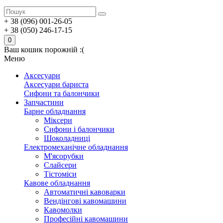
+ 38 (096) 001-26-05
+ 38 (050) 246-17-15
0
Ваш кошик порожній :(
Меню
Аксесуари
Аксесуари бариста
Сифони та балончики
Запчастини
Барне обладнання
Міксери
Сифони і балончики
Шоколадниці
Електромеханічне обладнання
М'ясорубки
Слайсери
Тістоміси
Кавове обладнання
Автоматичні кавоварки
Вендінгові кавомашини
Кавомолки
Професійні кавомашини