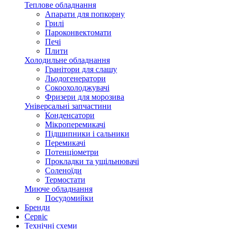
Теплове обладнання
Апарати для попкорну
Грилі
Пароконвектомати
Печі
Плити
Холодильне обладнання
Гранітори для слашу
Льодогенератори
Сокоохолоджувачі
Фризери для морозива
Універсальні запчастини
Конденсатори
Мікроперемикачі
Підшипники і сальники
Перемикачі
Потенціометри
Прокладки та ущільнювачі
Соленоїди
Термостати
Миюче обладнання
Посудомийки
Бренди
Сервіс
Технічні схеми