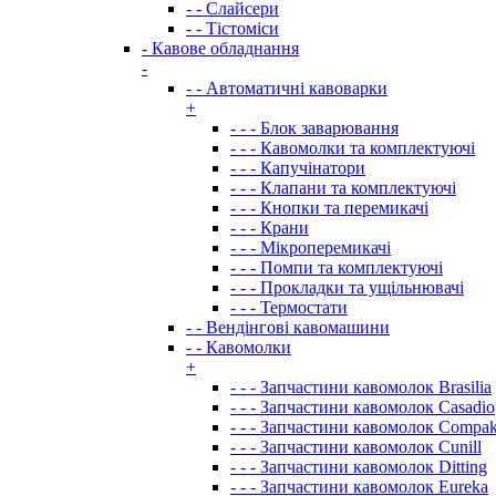
- - Слайсери
- - Тістоміси
- Кавове обладнання
-
- - Автоматичні кавоварки
+
- - - Блок заварювання
- - - Кавомолки та комплектуючі
- - - Капучінатори
- - - Клапани та комплектуючі
- - - Кнопки та перемикачі
- - - Крани
- - - Мікроперемикачі
- - - Помпи та комплектуючі
- - - Прокладки та ущільнювачі
- - - Термостати
- - Вендінгові кавомашини
- - Кавомолки
+
- - - Запчастини кавомолок Brasilia
- - - Запчастини кавомолок Casadio
- - - Запчастини кавомолок Compa
- - - Запчастини кавомолок Cunill
- - - Запчастини кавомолок Ditting
- - - Запчастини кавомолок Eureka