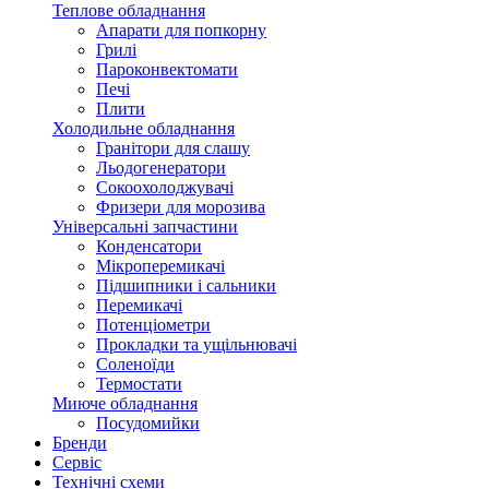
Теплове обладнання
Апарати для попкорну
Грилі
Пароконвектомати
Печі
Плити
Холодильне обладнання
Гранітори для слашу
Льодогенератори
Сокоохолоджувачі
Фризери для морозива
Універсальні запчастини
Конденсатори
Мікроперемикачі
Підшипники і сальники
Перемикачі
Потенціометри
Прокладки та ущільнювачі
Соленоїди
Термостати
Миюче обладнання
Посудомийки
Бренди
Сервіс
Технічні схеми