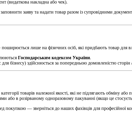
нт (видаткова накладна або чек).
заповнити заяву та надати товар разом із супровідними докумен
» поширюється лише на фізичних осіб, які придбають товар для в
улюються
Господарським кодексом України
.
с для бізнесу) здійснюється за попередньою домовленістю сторін 
 категорії товарів належної якості, які не підлягають обміну аб
ми або в розірваному одноразовому пакуванні (якщо це стосуєт
ед покупкою — зверніться до наших фахівців для професійної ко