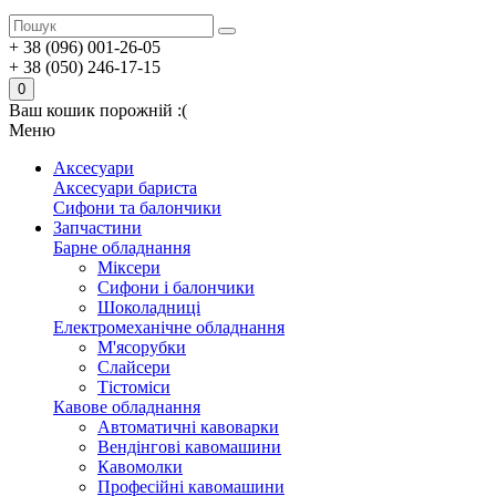
+ 38 (096) 001-26-05
+ 38 (050) 246-17-15
0
Ваш кошик порожній :(
Меню
Аксесуари
Аксесуари бариста
Сифони та балончики
Запчастини
Барне обладнання
Міксери
Сифони і балончики
Шоколадниці
Електромеханічне обладнання
М'ясорубки
Слайсери
Тістоміси
Кавове обладнання
Автоматичні кавоварки
Вендінгові кавомашини
Кавомолки
Професійні кавомашини