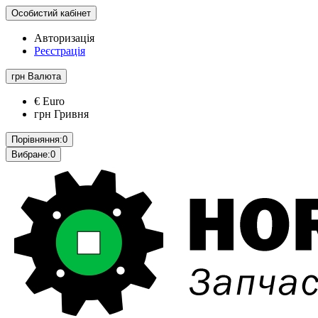
Особистий кабінет
Авторизація
Реєстрація
грн
Валюта
€ Euro
грн Гривня
Порівняння:
0
Вибране:
0